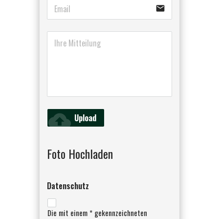
email
cloud_upload
Upload
Foto Hochladen
Datenschutz
Die mit einem * gekennzeichneten