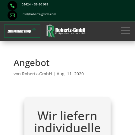
05424 – 39 60 988

info@robertz-gmbh.com

Zum Onlineshop
Angebot
von
Robertz-GmbH
|
Aug. 11, 2020
Wir liefern
individuelle