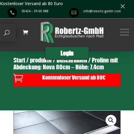
×
Kostenloser Versand ab 80 Euro
05424 – 39 60 988
info@robertz-gmbh.com


Login
Start
/
produkte
/
Duschrinnen
/ Proline mit
Abdeckung: Nova 80cm – Höhe: 7,4cm

Konstenloser Versand ab 80€