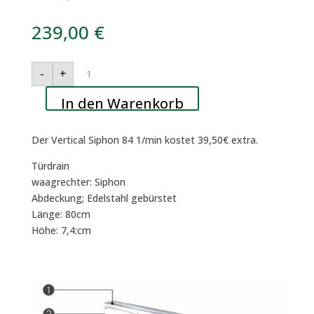
239,00
€
Proline
-
+
mit
Abdeckung:
Nova
In den Warenkorb
80cm
-
Höhe:
7,4cm
Der Vertical Siphon 84 1/min kostet 39,50€ extra.
Menge
Türdrain
waagrechter: Siphon
Abdeckung; Edelstahl gebürstet
Länge: 80cm
Höhe: 7,4:cm