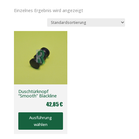
Einzelnes Ergebnis wird angezeigt
Duschtürknopf
“Smooth” Blackline
42,85
€
Dieses
Ausführung
Produkt
wählen
weist
mehrere