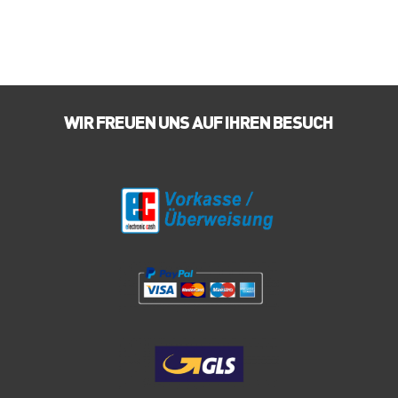
Varianten
auf.
Die
Optionen
können
WIR FREUEN UNS AUF IHREN BESUCH
auf
der
Produktseite
gewählt
werden