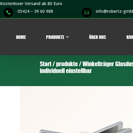
Kostenloser Versand ab 80 Euro
05424 – 39 60 988
info@robertz-gmb


HOME
PRODUKTE
ÜBER UNS
KO
Start
/
produkte
/
Winkelträger Glasdu
individuell einstellbar