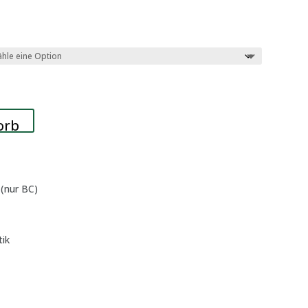
orb
(nur BC)
tik