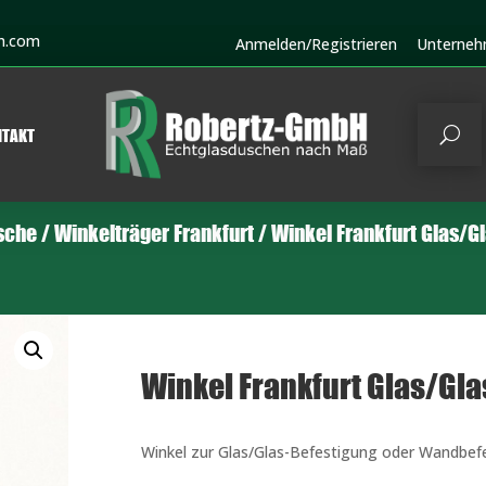
h.com
Anmelden/Registrieren
Unterne
NTAKT
sche
/
Winkelträger Frankfurt
/ Winkel Frankfurt Glas/G
Winkel Frankfurt Glas/Glas
Winkel zur Glas/Glas-Befestigung oder Wandbefest