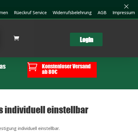
×
hmen
Rüeckruf Service
Widerrufsbelehrung
AGB
Impressum
Login

las
Konstenloser Versand
ab 80€
 individuell einstellbar
igung individuell einstellbar.