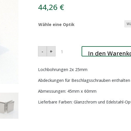
44,26
€
Wähle eine Optik
Winkel
-
+
Frankfurt
In den Warenk
Glas/Glas
individuell
einstellbar
Menge
Lochbohrungen 2x 25mm
Abdeckungen für Beschlagsschrauben enthalten 
Abmessungen: 45mm x 60mm
Lieferbare Farben: Glanzchrom und Edelstahl-Op